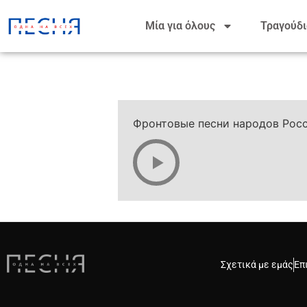
Μία για όλους
Τραγούδι
Фронтовые песни народов Рос
Σχετικά με εμάς
Επ