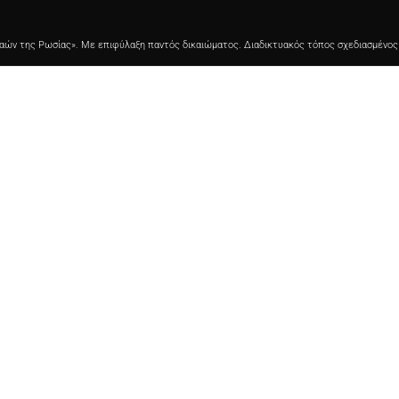
Λαών της Ρωσίας». Με επιφύλαξη παντός δικαιώματος. Διαδικτυακός τόπος σχεδιασμένο