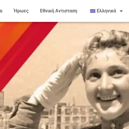
α
Ήρωες
Εθνική Αντισταση
Ελληνικά