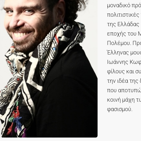
μοναδικό πρό
πολιτιστικές
της Ελλάδας 
εποχής του 
Πολέμου. Πρω
Έλληνας μουσ
Ιωάννης Κωφό
φίλους και σ
την ιδέα της
που αποτυπών
κοινή μάχη τ
φασισμού.