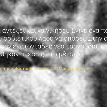
αντέξει και να νικήσει. Έγινε ένα 
 σοβιετικού λαού να σπάσει. Στην 
ησαν εκατοντάδες νέα τραγούδια, π
θηκαν αμέσως στο μέτωπo.
ς της Σοβιετικής Ένωσης Ι. Χ. Μπαγκραμιάν —