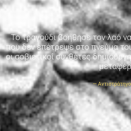
Το τραγούδι βοήθησε τον λαό να 
που δεν επέτρεψε στο πνεύμα του
οι σοβιετικοί συνθέτες δημιούργ
μεταφέρ
— Αντιστράτηγο