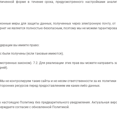
езличенной форме в течение срока, предусмотренного настройками анали
ионные меры для защиты данных, полученных через электронную почту, от 
тернет не является полностью безопасным, поэтому мы не можем гарантиро
едерации вы имеете право:
с были получены (если таковые имеются);
смотренных законом). 7.2. Для реализации этих прав вы можете направить з
ней).
 Мы не контролируем такие сайты и не несем ответственности за их политик
торонних ресурсов перед предоставлением им каких-либо данных.
в настоящую Политику без предварительного уведомления. Актуальная верс
верждаете согласие с обновленной Политикой.