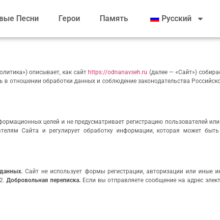
вые Песни
Герои
Память
Русский
литика») описывает, как сайт
https://odnanavseh.ru
(далее — «Сайт») собира
ь в отношении обработки данных и соблюдение законодательства Российск
ормационных целей и не предусматривает регистрацию пользователей или 
телям Сайта и регулирует обработку информации, которая может быть
 данных.
Сайт не использует формы регистрации, авторизации или иные и
.2.
Добровольная переписка.
Если вы отправляете сообщение на адрес эле